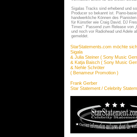
Sigalas Tracks sind erhebend und sou
Producer so bekannt ist. Piano-basi
handwerkliche Können des Pianisten 
für Künstler wie Craig David, DJ Fre
Times“. Passend zum Release von „On
und noch vor Radiohead und Adele al
gemeldet.
StarStatements.com möchte sich
Sigala
& Julia Steiner ( Sony Music Ge
& Katja Baisch ( Sony Music Ge
& Nehle Schröter
( Benameur Promotion )
Frank Gerber
Star Statement / Celebrity State