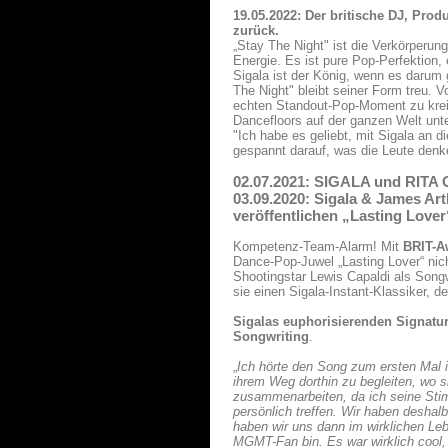
19.05.2022: Der britische DJ, Pro
zurück.
„Stay The Night" ist die Verkörperu
Energie. Es ist pure Pop-Perfektion,
Sigala ist der König, wenn es darum
The Night" bleibt seiner Form treu. V
echten Standout-Pop-Moment zu krei
Dancefloors auf der ganzen Welt unt
"Ich habe es geliebt, mit Sigala an 
gespannt darauf, was die Leute denke
02.07.2021: SIGALA und RITA 
03.09.2020: Sigala & James Ar
veröffentlichen „Lasting Lover
Kompetenz-Team-Alarm! Mit
BRIT-A
Dance-Pop-Juwel „Lasting Lover“ nic
Shootingstar Lewis Capaldi als Song
sie einen Sigala-Instant-Klassiker, 
Sigalas
euphorisierenden Signatur
Songwriting
.
„
Ich hörte den Song zum ersten Mal i
ihrem Weg dorthin zu begleiten, wo si
zusammenarbeiten, da ich seine Stim
persönlich treffen. Wir haben deshal
haben wir uns dann im wirklichen Le
MGMT-Fan bin. Es war wirklich cool,