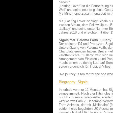
haben.
"
„Lasting Lover” ist die Fortsetzung e
Well“ und seine neunte globale Gold
My Mind”, eine Zusammenarbeit mit de
Mit „Lasting Lover“ schlägt Sigala nu
zweiten Album, dem Follow-Up zu „Br
„Lullaby“ und seine erste Nummer E
Jahres 2018 und erreichte mit über 1
Sigala feat. Paloma Faith 'Lullaby'
Der britische DJ und Produzent Sigala
Unterstützung von Paloma Faith, du
Chartplatzierungen haben. Bruce Fie
veröffentlichte. "Lullaby" wird sich
Arrangement von Elektronik und Pop 
macht einem so richtig Lust auf Som
sorgen ordentlich für Tropical-Vibes.
"No journey is too far for the one w
Biography: Sigala
Innerhalb von nur 12 Monaten hat Sig
eingesammelt. Nach vier Hitsingles in
nur UK-Touren ausverkaufte, sondern
wird weltweit am 2. Dezember veröffen
Farm Animals, der mit „Millionaire“ (f
beiden heiss begehrten UK-Ausnahme
vermutlich direkt für die ersten Str