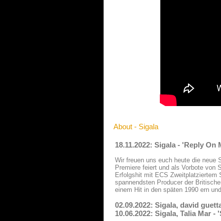
About - Sigala
18.11.2022: Sigala - 'Reply On
Wir freuen uns euch heute die neue S
Premiere feiert und als Vorbote von S
Erfolgshit mit ECS Zweitplatziertem
spannendsten Producer der Britische
einem Hit in den späten 1990 ern un
02.09.2022: Sigala, david guett
10.06.2022: Sigala, Talia Mar -