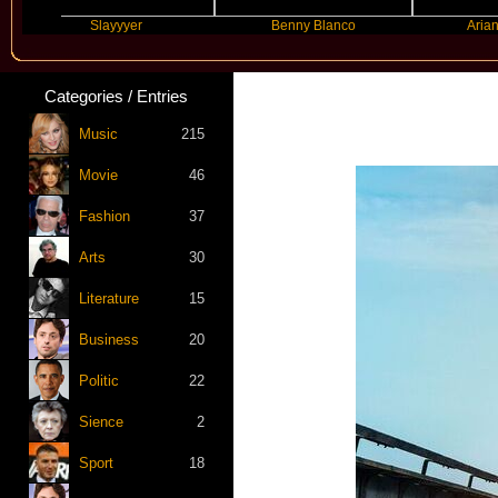
Slayyyer
Benny Blanco
Ariana Grande
Categories / Entries
Music
215
Movie
46
Fashion
37
Arts
30
Literature
15
Business
20
Politic
22
Sience
2
Sport
18