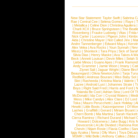
New Star Statement:
Taylor Swift
|
Sabrina C
Rae
|
Central Cee
|
Selena Gomez
|
Raye
|
T
|
Metallica
|
Celine Dion
|
Christina Aguilera
Charli XCX
|
Bruce Springsteen
|
The Beatl
Rosenberg
|
Frauke Ludowig
|
Vitas
|
Frida
Nick Carter
|
Lucenzo
|
Pigeon John
|
Kimbr
Aida
|
Christine Mayer
|
Not Called Jinx
|
Ma
Andre Tannenberger
|
Edward Maya
|
Kersti
Alex Velea
|
Ava Rocks
|
Youn Sunnah
|
Nev
MissLi
|
Shonlock
|
Tara Priya
|
Sick of Sara
Silvia Dias
|
Henry Maske
|
Ava Takes A Wa
Beck
|
Annett Louisan
|
Devin Miles
|
Selah 
Liebe Minou
|
Guano Apes
|
Frank Ramond
Andy Grammer
|
Jamie Woon
|
Imany
|
Cat
Ziynet Sali
|
Jaguar Wright
|
Diane Birc
Beauregard
|
Olivia NewtonJohn
|
Tarja Tur
Redfield
|
Andreas Bourani
|
Miss Baby Sol
Slot
|
Rasheeda
|
Kristina Maria
|
Valerie
|
Lazee
|
Android Lust
|
Johannes Strate
|
T
Boys
|
Right Said Fred
|
Harris and Ford
|
N
Yolanda Be Cool
|
Adrian Sina
|
Lord Of T
McDonald
|
Ida Corr
|
Crystal Waters
|
Medi
Mess
|
Mike Candys
|
Alex Clare
|
DJ Lord
Toka
|
Mauro Perucchetti
|
Jack Holiday
|
A
Hewitt
|
Little Boots
|
Katzenjammer
|
Of Mon
Lashes
|
Graffiti6
|
Gerard
|
Miriam Bryant
|
Cherri Bomb
|
Mia Martina
|
Sarah Hackett
Cierra Ramirez
|
Richard Durand
|
Michael C
Howard
|
Dolcenera
|
Jake Bugg
|
Kris 
Devecerski
|
A Life Divided
|
Ramona Rots
Chevin
|
Ntjam Rosie
|
Flavia Coelho
|
San
Iggy Azalea
|
Nena
|
Olly Murs
|
Toya DeLaz
MSMR
|
Wild Belle
|
Anthony Callea
|
Zibbz