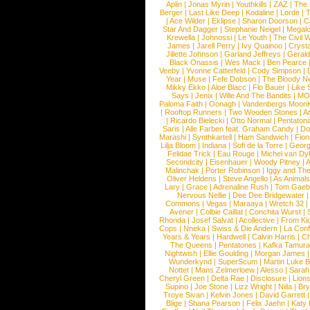
Aplin
|
Jonas Myrin
|
Youthkills
|
ZAZ
|
The 
Berger
|
Last Like Deep
|
Kodaline
|
Lorde
|
|
Ace Wilder
|
Eklipse
|
Sharon Doorson
|
C
Star And Dagger
|
Stephanie Neigel
|
Megal
Krewella
|
Johnossi
|
Le Youth
|
The Civil 
James
|
Jarell Perry
|
Ivy Quainoo
|
Crysta
Jillette Johnson
|
Garland Jeffreys
|
Gerald
Black Onassis
|
Wes Mack
|
Ben Pearce
Veeby
|
Yvonne Catterfeld
|
Cody Simpson
|
Year
|
Muse
|
Fefe Dobson
|
The Bloody N
Mikky Ekko
|
Aloe Blacc
|
Flo Bauer
|
Like
Says
|
Jenix
|
Wille And The Bandits
|
MO
Paloma Faith
|
Oonagh
|
Vandenbergs Moon
|
Rooftop Runners
|
Two Wooden Stones
|
A
|
Ricardo Bielecki
|
Otto Normal
|
Pentatoni
Saris
|
Alle Farben feat. Graham Candy
|
Do
Marashi
|
Synthkartell
|
Ham Sandwich
|
Fio
Lilja Bloom
|
Indiana
|
Sofi de la Torre
|
Georg
Felidae Trick
|
Eau Rouge
|
Michel van Dy
Secondcity
|
Eisenhauer
|
Woody Pitney
|
A
Malinchak
|
Porter Robinson
|
Iggy and Th
Oliver Heldens
|
Steve Angello
|
As Animal
Lary
|
Grace
|
Adrenaline Rush
|
Tom Gaeb
Nervous Nellie
|
Dee Dee Bridgewater
|
Commons
|
Vegas
|
Maraaya
|
Wretch 32
Avener
|
Colbie Caillat
|
Conchita Wurst
|
Rhonda
|
Josef Salvat
|
Acollective
|
From Ki
Cops
|
Nneka
|
Swiss & Die Andern
|
La Conf
Years & Years
|
Hardwell
|
Calvin Harris
|
Ch
The Queens
|
Pentatones
|
Kafka Tamura
Nightwish
|
Ellie Goulding
|
Morgan James
Wunderkynd
|
SuperScum
|
Martin Luke 
Nottet
|
Mans Zelmerloew
|
Alesso
|
Sarah
Cheryl Green
|
Delta Rae
|
Disclosure
|
Lion
Supino
|
Joe Stone
|
Lizz Wright
|
Niila
|
Br
Troye Sivan
|
Kelvin Jones
|
David Garrett
Blige
|
Shana Pearson
|
Felix Jaehn
|
Katy 