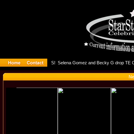
er Debuts 
Ne