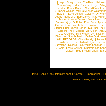
|
Logic
|
Shaggy
|
Kyd The Band
|
Bakerm
Conan Gray
|
Tyler Childers
|
Freya Ridin
Fender
|
Benny Blanco
|
Sheryl Crow
|
Sea
Summer Walker
|
Marius Mueller-Westernh
Blowfish
|
Luke Combs
|
Celeste
|
Oh Won
Dagny
|
Easy Life
|
Bob Marley
|
Mae Muller
Mabel
|
Arizona Zervas
|
Anica Russo
|
B
Badmomzjay
|
DaBaby
|
Pearl Jam
|
Apach
Gardot
|
Lang Lang
|
Chris Stapleton
|
Jax J
Stallion
|
Tini
|
Jason Derulo
|
Kid Cudi
|
Paul
F Gibbons
|
Mick Jagger
|
24kGoldn
|
Jan D
Joy Crookes
|
Mimi Webb
|
Jon Batiste
|
Disarstar
|
Shania Twain
|
Esther Graf
|
ree
6PM RECORDS
|
Olivia Rodrigo
|
Renee 
Pashanim
|
Jade Thirlwall
|
Tyler The Cre
Zartmann
|
Doechii
|
Lola Young
|
Zah1de
|
P
|
J. Cole
|
Frank Gerber
|
Mumford and Sons
Malcolm Todd
|
Noah Kahan
|
Ella 
Home
|
About StarStatement.com
|
Contact
|
Impressum
|
P
© 2009 + ® 2011, Star Statemen