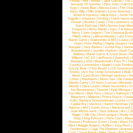
Findlay
|
Neil Thomas
|
Jack Garratt
|
The L
Seconds Of Summer
|
Elton John
|
Fall Ou
Kygo
|
Jonas Blue
|
Alessia Cara
|
The Cha
Sara
|
Billy
|
Ollie Gabriel
|
Lucas Newman
Axwel & Ingrosso
|
Alicia Keys
|
Justin Ti
Eagulls
|
Johannes Oerding
|
Calvin Harris 
Posner
|
Brooke Candy
|
The Lumineers
|
Gavin DeGraw
|
MIA
|
Norma Jean Mart
Ferguson
|
Ricky Martin
|
Juicy J & Kany
Berry
|
John Legend
|
The Chemical Broth
Pillath
|
Alma
|
LaBrassBanda
|
Luke Chris
Martin Garrix
|
Snakeships & MO
|
Louka
|
D
Hotel
|
Peter Maffay
|
Highly Suspect
|
K
Stargate
|
Joey Badass
|
Gretta Ray
|
Samed
Brandenstein
|
Jennifer Hudson
|
Noah Cy
Balbina
|
Martin Garrix & Troye Sivan
|
Ki
Williams
|
AC DC
|
dePresno
|
Superfruit
|
Montana
|
SZA
|
Wunderwelt
|
Prinz Pi
|
The
Country Communion
|
Khalid
|
Louis Tomlin
Grizzly Bear
|
Chris Brown
|
LCD Soundsys
Enemy
|
Ace Tee
|
Antje Schomaker
|
Walk 
Moon
|
Carla Bruni
|
Michael Jackson
|
Yu
Cohen
|
Haematom
|
Moon Taxi
|
Die Fantas
Mariah Carey
|
10 Years
|
Lecrae
|
Abraham
Woods
|
Clara Louise
|
Mario Novembre
|
Or
Joe Bonamassa
|
Tinashe
|
Kylie Minogue
Tom Misch
|
Matt Terry
|
Saxon
|
Nakhane
|
Bleachers
|
Maluma
|
Prince Royce
|
Fanta
Gotti
|
Barbara Schoeneberger
|
Lykke Li
|
Capital Bra
|
VanJess
|
Samm Henshaw
|
M
Adesse
|
Wet
|
Justin Jesso
|
Marteria and 
Jean Michel Jarre
|
Tash Sultana
|
Ilira
|
LS
Magic!
|
Silk City
|
Avril Lavigne
|
Shotty H
Peep
|
King Princess
|
Flora Cash
|
Maxw
Ronson
|
Professor Green
|
Zedd
|
Ward T
Alive
|
Maggie Rogers
|
Koffee
|
Yung Pinch
Dendemann
|
Cage The Elephant
|
Avantas
Cash
|
David Bowie
|
Miles Davis
|
Bob Dyla