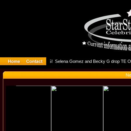
er Debuts 
Ne