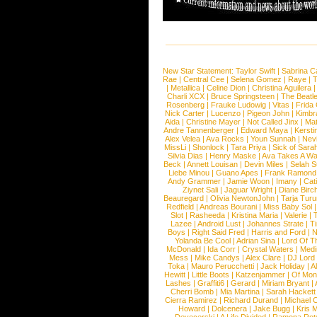
New Star Statement:
Taylor Swift
|
Sabrina C
Rae
|
Central Cee
|
Selena Gomez
|
Raye
|
T
|
Metallica
|
Celine Dion
|
Christina Aguilera
Charli XCX
|
Bruce Springsteen
|
The Beatl
Rosenberg
|
Frauke Ludowig
|
Vitas
|
Frida
Nick Carter
|
Lucenzo
|
Pigeon John
|
Kimbr
Aida
|
Christine Mayer
|
Not Called Jinx
|
Ma
Andre Tannenberger
|
Edward Maya
|
Kersti
Alex Velea
|
Ava Rocks
|
Youn Sunnah
|
Nev
MissLi
|
Shonlock
|
Tara Priya
|
Sick of Sara
Silvia Dias
|
Henry Maske
|
Ava Takes A Wa
Beck
|
Annett Louisan
|
Devin Miles
|
Selah 
Liebe Minou
|
Guano Apes
|
Frank Ramond
Andy Grammer
|
Jamie Woon
|
Imany
|
Cat
Ziynet Sali
|
Jaguar Wright
|
Diane Birc
Beauregard
|
Olivia NewtonJohn
|
Tarja Tur
Redfield
|
Andreas Bourani
|
Miss Baby Sol
Slot
|
Rasheeda
|
Kristina Maria
|
Valerie
|
Lazee
|
Android Lust
|
Johannes Strate
|
T
Boys
|
Right Said Fred
|
Harris and Ford
|
N
Yolanda Be Cool
|
Adrian Sina
|
Lord Of T
McDonald
|
Ida Corr
|
Crystal Waters
|
Medi
Mess
|
Mike Candys
|
Alex Clare
|
DJ Lord
Toka
|
Mauro Perucchetti
|
Jack Holiday
|
A
Hewitt
|
Little Boots
|
Katzenjammer
|
Of Mon
Lashes
|
Graffiti6
|
Gerard
|
Miriam Bryant
|
Cherri Bomb
|
Mia Martina
|
Sarah Hackett
Cierra Ramirez
|
Richard Durand
|
Michael C
Howard
|
Dolcenera
|
Jake Bugg
|
Kris 