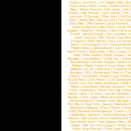
Supino
|
Joe Stone
|
Lizz Wright
|
Niila
|
Br
Troye Sivan
|
Kelvin Jones
|
David Garrett
Blige
|
Shana Pearson
|
Felix Jaehn
|
Katy 
Findlay
|
Neil Thomas
|
Jack Garratt
|
The L
Seconds Of Summer
|
Elton John
|
Fall Ou
Kygo
|
Jonas Blue
|
Alessia Cara
|
The Cha
Sara
|
Billy
|
Ollie Gabriel
|
Lucas Newman
Axwel & Ingrosso
|
Alicia Keys
|
Justin Ti
Eagulls
|
Johannes Oerding
|
Calvin Harris 
Posner
|
Brooke Candy
|
The Lumineers
|
Gavin DeGraw
|
MIA
|
Norma Jean Mart
Ferguson
|
Ricky Martin
|
Juicy J & Kany
Berry
|
John Legend
|
The Chemical Broth
Pillath
|
Alma
|
LaBrassBanda
|
Luke Chris
Martin Garrix
|
Snakeships & MO
|
Louka
|
D
Hotel
|
Peter Maffay
|
Highly Suspect
|
K
Stargate
|
Joey Badass
|
Gretta Ray
|
Samed
Brandenstein
|
Jennifer Hudson
|
Noah Cy
Balbina
|
Martin Garrix & Troye Sivan
|
Ki
Williams
|
AC DC
|
dePresno
|
Superfruit
|
Montana
|
SZA
|
Wunderwelt
|
Prinz Pi
|
The
Country Communion
|
Khalid
|
Louis Tomlin
Grizzly Bear
|
Chris Brown
|
LCD Soundsys
Enemy
|
Ace Tee
|
Antje Schomaker
|
Walk 
Moon
|
Carla Bruni
|
Michael Jackson
|
Yu
Cohen
|
Haematom
|
Moon Taxi
|
Die Fantas
Mariah Carey
|
10 Years
|
Lecrae
|
Abraham
Woods
|
Clara Louise
|
Mario Novembre
|
Or
Joe Bonamassa
|
Tinashe
|
Kylie Minogue
Tom Misch
|
Matt Terry
|
Saxon
|
Nakhane
|
Bleachers
|
Maluma
|
Prince Royce
|
Fanta
Gotti
|
Barbara Schoeneberger
|
Lykke Li
|
Capital Bra
|
VanJess
|
Samm Henshaw
|
M
Adesse
|
Wet
|
Justin Jesso
|
Marteria and 
Jean Michel Jarre
|
Tash Sultana
|
Ilira
|
LS
Magic!
|
Silk City
|
Avril Lavigne
|
Shotty H
Peep
|
King Princess
|
Flora Cash
|
Maxw