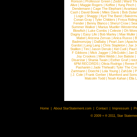
Ronson
|
Professor Green
|
Zedd
|
Ward T
Alive
|
Maggie Rogers
|
Koffee
|
Yung Pinch
Dendemann
|
Cage The Elephant
|
Avantas
Cash
|
David Bowie
|
Miles Davis
|
Bob Dyla
|
Logic
|
Shaggy
|
Kyd The Band
|
Bakerm
Conan Gray
|
Tyler Childers
|
Freya Ridin
Fender
|
Benny Blanco
|
Sheryl Crow
|
Sea
Summer Walker
|
Marius Mueller-Westernh
Blowfish
|
Luke Combs
|
Celeste
|
Oh Won
Dagny
|
Easy Life
|
Bob Marley
|
Mae Muller
Mabel
|
Arizona Zervas
|
Anica Russo
|
B
Badmomzjay
|
DaBaby
|
Pearl Jam
|
Apach
Gardot
|
Lang Lang
|
Chris Stapleton
|
Jax J
Stallion
|
Tini
|
Jason Derulo
|
Kid Cudi
|
Paul
F Gibbons
|
Mick Jagger
|
24kGoldn
|
Jan D
Joy Crookes
|
Mimi Webb
|
Jon Batiste
|
Disarstar
|
Shania Twain
|
Esther Graf
|
ree
6PM RECORDS
|
Olivia Rodrigo
|
Renee 
Pashanim
|
Jade Thirlwall
|
Tyler The Cre
Zartmann
|
Doechii
|
Lola Young
|
Zah1de
|
P
|
J. Cole
|
Frank Gerber
|
Mumford and Sons
Malcolm Todd
|
Noah Kahan
|
Ella 
Home
|
About StarStatement.com
|
Contact
|
Impressum
|
P
© 2009 + ® 2011, Star Statemen