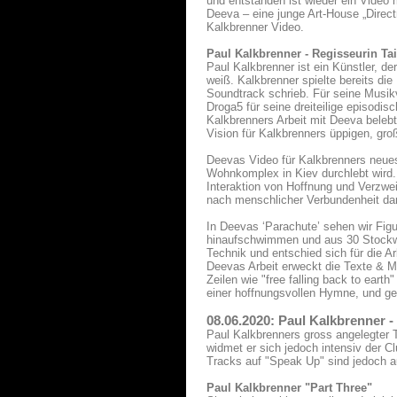
und entstanden ist wieder ein Video
Deeva – eine junge Art-House „Directr
Kalkbrenner Video.
Paul Kalkbrenner - Regisseurin Ta
Paul Kalkbrenner ist ein Künstler, 
weiß. Kalkbrenner spielte bereits die
Soundtrack schrieb. Für seine Musik
Droga5 für seine dreiteilige episodis
Kalkbrenners Arbeit mit Deeva belebt
Vision für Kalkbrenners üppigen, g
Deevas Video für Kalkbrenners neuest
Wohnkomplex in Kiev durchlebt wird.
Interaktion von Hoffnung und Verzwei
nach menschlicher Verbundenheit dar
In Deevas ‘Parachute’ sehen wir Figu
hinaufschwimmen und aus 30 Stockwe
Technik und entschied sich für die A
Deevas Arbeit erweckt die Texte & 
Zeilen wie "free falling back to eart
einer hoffnungsvollen Hymne, und gen
08.06.2020: Paul Kalkbrenner 
Paul Kalkbrenners gross angelegter T
widmet er sich jedoch intensiv der C
Tracks auf "Speak Up" sind jedoch a
Paul Kalkbrenner "Part Three"