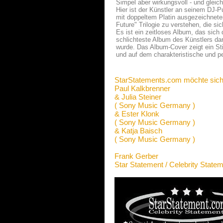
Simpel aber wirkungsvoll - und gleic
Hier ist der Künstler an seinem DJ-P
mit doppeltem Platin ausgezeichneten
Future" Trilogie zu verstehen, die s
Es ist ein zeitloses Album, das sich 
schlichteste Album des Künstlers dar.
wurde. Das Album-Cover zeigt ein Sti
und auf dem charakteristische und p
StarStatements.com möchte sich
Paul Kalkbrenner
& Julia Steiner
( Sony Music Germany )
& Ester Klonk
( Sony Music Germany )
& Katja Baisch
( Sony Music Germany )
Frank Gerber
Star Statement / Celebrity State