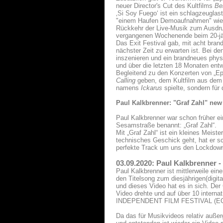
neuer Director's Cut des Kultfilms
Ber
‚Si Soy Fuego‘ ist ein schlagzeuglas
"einem Haufen Demoaufnahmen" wieder
Rückkehr der Live-Musik zum Ausdruc
vergangenen Wochenende beim 20-jähr
Das Exit Festival gab, mit acht bran
nächster Zeit zu erwarten ist. Bei 
inszenieren und ein brandneues phys
und über die letzten 18 Monaten entw
Begleitend zu den Konzerten von „Ep
Calling
geben, dem Kultfilm aus dem J
namens
Ickarus
spielte, sondern für
Paul Kalkbrenner: "Graf Zahl" new
Paul Kalkbrenner war schon früher e
Sesamstraße benannt: „Graf Zahl“.
Mit „Graf Zahl“ ist ein kleines Meis
technisches Geschick geht, hat er sc
perfekte Track um uns den Lockdown
03.09.2020: Paul Kalkbrenner 
Paul Kalkbrenner ist mittlerweile ei
den Titelsong zum diesjährigen(digita
und dieses Video hat es in sich. Der
Video drehte und auf über 10 inter
INDEPENDENT FILM FESTIVAL (ECU), 
Da das für Musikvideos relativ außer