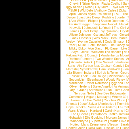
Devecerski
|
A Life Divided
|
Ramona Rots
Chevin
|
Ntjam Rosie
|
Flavia Coelho
|
San
Iggy Azalea
|
Nena
|
Olly Murs
|
Toya DeLaz
MSMR
|
Wild Belle
|
Anthony Callea
|
Zibbz
Aplin
|
Jonas Myrin
|
Youthkills
|
ZAZ
|
The 
Berger
|
Last Like Deep
|
Kodaline
|
Lorde
|
|
Ace Wilder
|
Eklipse
|
Sharon Doorson
|
C
Star And Dagger
|
Stephanie Neigel
|
Megal
Krewella
|
Johnossi
|
Le Youth
|
The Civil 
James
|
Jarell Perry
|
Ivy Quainoo
|
Crysta
Jillette Johnson
|
Garland Jeffreys
|
Gerald
Black Onassis
|
Wes Mack
|
Ben Pearce
Veeby
|
Yvonne Catterfeld
|
Cody Simpson
|
Year
|
Muse
|
Fefe Dobson
|
The Bloody N
Mikky Ekko
|
Aloe Blacc
|
Flo Bauer
|
Like
Says
|
Jenix
|
Wille And The Bandits
|
MO
Paloma Faith
|
Oonagh
|
Vandenbergs Moon
|
Rooftop Runners
|
Two Wooden Stones
|
A
|
Ricardo Bielecki
|
Otto Normal
|
Pentatoni
Saris
|
Alle Farben feat. Graham Candy
|
Do
Marashi
|
Synthkartell
|
Ham Sandwich
|
Fio
Lilja Bloom
|
Indiana
|
Sofi de la Torre
|
Georg
Felidae Trick
|
Eau Rouge
|
Michel van Dy
Secondcity
|
Eisenhauer
|
Woody Pitney
|
A
Malinchak
|
Porter Robinson
|
Iggy and Th
Oliver Heldens
|
Steve Angello
|
As Animal
Lary
|
Grace
|
Adrenaline Rush
|
Tom Gaeb
Nervous Nellie
|
Dee Dee Bridgewater
|
Commons
|
Vegas
|
Maraaya
|
Wretch 32
Avener
|
Colbie Caillat
|
Conchita Wurst
|
Rhonda
|
Josef Salvat
|
Acollective
|
From Ki
Cops
|
Nneka
|
Swiss & Die Andern
|
La Conf
Years & Years
|
Hardwell
|
Calvin Harris
|
Ch
The Queens
|
Pentatones
|
Kafka Tamura
Nightwish
|
Ellie Goulding
|
Morgan James
Wunderkynd
|
SuperScum
|
Martin Luke 
Nottet
|
Mans Zelmerloew
|
Alesso
|
Sarah
Cheryl Green
|
Delta Rae
|
Disclosure
|
Lion