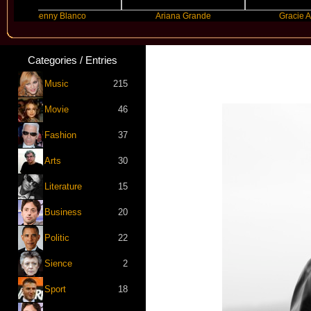
enny Blanco
Ariana Grande
Gracie Abrams
Categories / Entries
Music
215
Movie
46
Fashion
37
Arts
30
Literature
15
Business
20
Politic
22
Sience
2
Sport
18