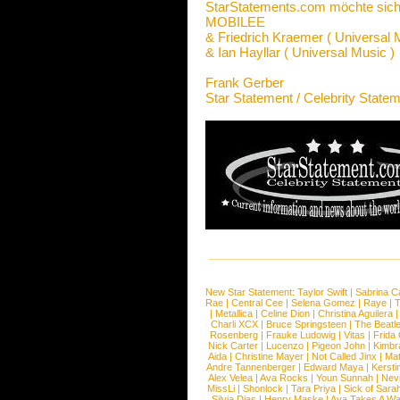
StarStatements.com möchte sich
MOBILEE
& Friedrich Kraemer ( Universal 
& Ian Hayllar ( Universal Music )
Frank Gerber
Star Statement / Celebrity State
New Star Statement:
Taylor Swift
|
Sabrina C
Rae
|
Central Cee
|
Selena Gomez
|
Raye
|
T
|
Metallica
|
Celine Dion
|
Christina Aguilera
Charli XCX
|
Bruce Springsteen
|
The Beatl
Rosenberg
|
Frauke Ludowig
|
Vitas
|
Frida
Nick Carter
|
Lucenzo
|
Pigeon John
|
Kimbr
Aida
|
Christine Mayer
|
Not Called Jinx
|
Ma
Andre Tannenberger
|
Edward Maya
|
Kersti
Alex Velea
|
Ava Rocks
|
Youn Sunnah
|
Nev
MissLi
|
Shonlock
|
Tara Priya
|
Sick of Sara
Silvia Dias
|
Henry Maske
|
Ava Takes A Wa