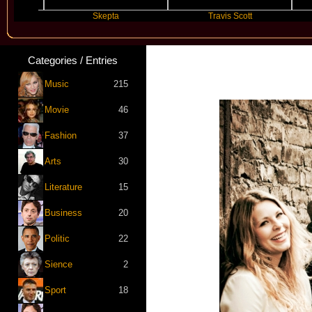
Skepta
Travis Scott
S
Categories / Entries
Music
215
Movie
46
Fashion
37
Arts
30
Literature
15
Business
20
Politic
22
Sience
2
Sport
18