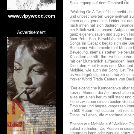
Spaziergang auf dem Drahtseil ein.
"Walking On A Twine" beschreibt das
und unbeschwerten Gegenentwurf zur t
leben auch gerne hier. Leider hat das
nach innen hat sich dadurch verände
ein Stück weit als unsere Aufgabe an
Advertisement
ganz eigenen, rauen und zugleich li
über Peter Pan, Kirschbäume, Raumsch
Songs im Gepäck begab sich die Band
Bochumer Hitschmiede fünf Monate l
Bewegung, niemals stehen bleiben,luft
Künstlern antrifft. Ihre Einflüsse 
mit der Muttermilch aufgesogen, heu
Dico, den Fleet Foxes oder Mumford 
Mobilée, wie auch der Song "Let The
es vordergründig um den französisch
Yorker World Trade Centers von Dach
"Der eigentliche Kerngedanke aber sp
kurzen Moment die Zeit anzuhalten un
alles um einen herum still steht und 
Höhe zwischen diesen beiden Gebäude
Probleme und ängste vergessen könne
in 500 Metern Höhelaufen - oft reich
Dinge im Leben, die manchmal eine 
Ebenso wie Mobilée auf "Walking On 
selbst zu finden. Die Person in dies
klammern kann oder was sie stützt. Si