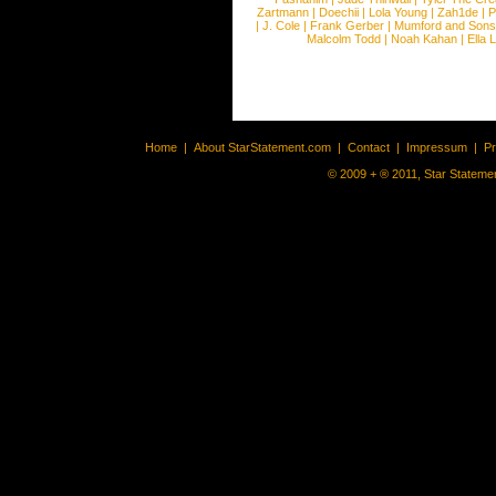
Zartmann
|
Doechii
|
Lola Young
|
Zah1de
|
P
|
J. Cole
|
Frank Gerber
|
Mumford and Sons
Malcolm Todd
|
Noah Kahan
|
Ella 
Home
|
About StarStatement.com
|
Contact
|
Impressum
|
P
© 2009 + ® 2011, Star Statemen