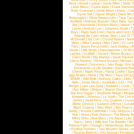
Beck
|
Annett Louisan
|
Devin Miles
|
Selah 
Liebe Minou
|
Guano Apes
|
Frank Ramond
Andy Grammer
|
Jamie Woon
|
Imany
|
Cat
Ziynet Sali
|
Jaguar Wright
|
Diane Birc
Beauregard
|
Olivia NewtonJohn
|
Tarja Tur
Redfield
|
Andreas Bourani
|
Miss Baby Sol
Slot
|
Rasheeda
|
Kristina Maria
|
Valerie
|
Lazee
|
Android Lust
|
Johannes Strate
|
T
Boys
|
Right Said Fred
|
Harris and Ford
|
N
Yolanda Be Cool
|
Adrian Sina
|
Lord Of T
McDonald
|
Ida Corr
|
Crystal Waters
|
Medi
Mess
|
Mike Candys
|
Alex Clare
|
DJ Lord
Toka
|
Mauro Perucchetti
|
Jack Holiday
|
A
Hewitt
|
Little Boots
|
Katzenjammer
|
Of Mon
Lashes
|
Graffiti6
|
Gerard
|
Miriam Bryant
|
Cherri Bomb
|
Mia Martina
|
Sarah Hackett
Cierra Ramirez
|
Richard Durand
|
Michael C
Howard
|
Dolcenera
|
Jake Bugg
|
Kris 
Devecerski
|
A Life Divided
|
Ramona Rots
Chevin
|
Ntjam Rosie
|
Flavia Coelho
|
San
Iggy Azalea
|
Nena
|
Olly Murs
|
Toya DeLaz
MSMR
|
Wild Belle
|
Anthony Callea
|
Zibbz
Aplin
|
Jonas Myrin
|
Youthkills
|
ZAZ
|
The 
Berger
|
Last Like Deep
|
Kodaline
|
Lorde
|
|
Ace Wilder
|
Eklipse
|
Sharon Doorson
|
C
Star And Dagger
|
Stephanie Neigel
|
Megal
Krewella
|
Johnossi
|
Le Youth
|
The Civil 
James
|
Jarell Perry
|
Ivy Quainoo
|
Crysta
Jillette Johnson
|
Garland Jeffreys
|
Gerald
Black Onassis
|
Wes Mack
|
Ben Pearce
Veeby
|
Yvonne Catterfeld
|
Cody Simpson
|
Year
|
Muse
|
Fefe Dobson
|
The Bloody N
Mikky Ekko
|
Aloe Blacc
|
Flo Bauer
|
Like
Says
|
Jenix
|
Wille And The Bandits
|
MO
Paloma Faith
|
Oonagh
|
Vandenbergs Moon
|
Rooftop Runners
|
Two Wooden Stones
|
A
|
Ricardo Bielecki
|
Otto Normal
|
Pentatoni