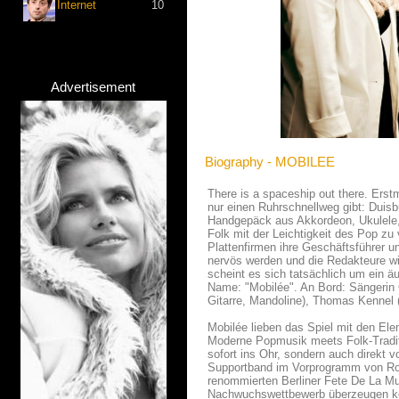
Internet
10
Advertisement
Biography - MOBILEE
There is a spaceship out there. Erst
nur einen Ruhrschnellweg gibt: Duisb
Handgepäck aus Akkordeon, Ukulele, 
Folk mit der Leichtigkeit des Pop z
Plattenfirmen ihre Geschäftsführer 
nervös werden und die Redakteure wic
scheint es sich tatsächlich um ein ä
Name: "Mobilée". An Bord: Sängerin C
Gitarre, Mandoline), Thomas Kennel
Mobilée lieben das Spiel mit den El
Moderne Popmusik meets Folk-Tradit
sofort ins Ohr, sondern auch direkt 
Supportband im Vorprogramm von Rox
renommierten Berliner Fete De La Mu
Nachwuchswettbewerb überzeugen ko