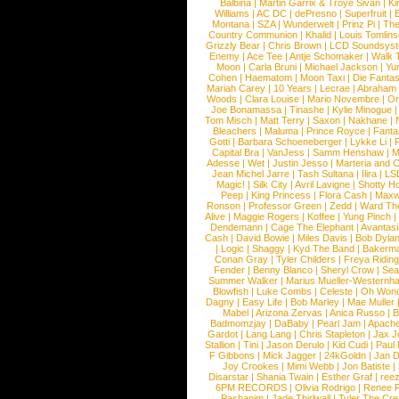
Balbina
|
Martin Garrix & Troye Sivan
|
Ki
Williams
|
AC DC
|
dePresno
|
Superfruit
|
Montana
|
SZA
|
Wunderwelt
|
Prinz Pi
|
The
Country Communion
|
Khalid
|
Louis Tomlin
Grizzly Bear
|
Chris Brown
|
LCD Soundsys
Enemy
|
Ace Tee
|
Antje Schomaker
|
Walk 
Moon
|
Carla Bruni
|
Michael Jackson
|
Yu
Cohen
|
Haematom
|
Moon Taxi
|
Die Fantas
Mariah Carey
|
10 Years
|
Lecrae
|
Abraham
Woods
|
Clara Louise
|
Mario Novembre
|
Or
Joe Bonamassa
|
Tinashe
|
Kylie Minogue
Tom Misch
|
Matt Terry
|
Saxon
|
Nakhane
|
Bleachers
|
Maluma
|
Prince Royce
|
Fanta
Gotti
|
Barbara Schoeneberger
|
Lykke Li
|
Capital Bra
|
VanJess
|
Samm Henshaw
|
M
Adesse
|
Wet
|
Justin Jesso
|
Marteria and 
Jean Michel Jarre
|
Tash Sultana
|
Ilira
|
LS
Magic!
|
Silk City
|
Avril Lavigne
|
Shotty H
Peep
|
King Princess
|
Flora Cash
|
Maxw
Ronson
|
Professor Green
|
Zedd
|
Ward T
Alive
|
Maggie Rogers
|
Koffee
|
Yung Pinch
Dendemann
|
Cage The Elephant
|
Avantas
Cash
|
David Bowie
|
Miles Davis
|
Bob Dyla
|
Logic
|
Shaggy
|
Kyd The Band
|
Bakerm
Conan Gray
|
Tyler Childers
|
Freya Ridin
Fender
|
Benny Blanco
|
Sheryl Crow
|
Sea
Summer Walker
|
Marius Mueller-Westernh
Blowfish
|
Luke Combs
|
Celeste
|
Oh Won
Dagny
|
Easy Life
|
Bob Marley
|
Mae Muller
Mabel
|
Arizona Zervas
|
Anica Russo
|
B
Badmomzjay
|
DaBaby
|
Pearl Jam
|
Apach
Gardot
|
Lang Lang
|
Chris Stapleton
|
Jax J
Stallion
|
Tini
|
Jason Derulo
|
Kid Cudi
|
Paul
F Gibbons
|
Mick Jagger
|
24kGoldn
|
Jan D
Joy Crookes
|
Mimi Webb
|
Jon Batiste
|
Disarstar
|
Shania Twain
|
Esther Graf
|
ree
6PM RECORDS
|
Olivia Rodrigo
|
Renee 
Pashanim
|
Jade Thirlwall
|
Tyler The Cre