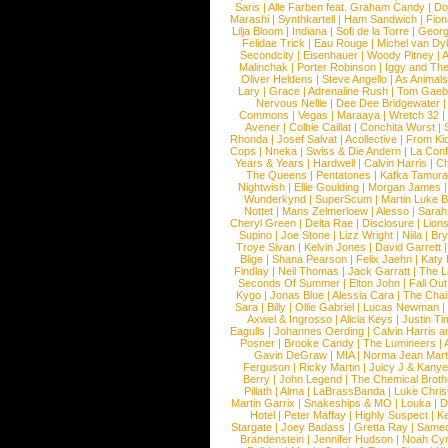
Saris
|
Alle Farben feat. Graham Candy
|
Do
Marashi
|
Synthkartell
|
Ham Sandwich
|
Fio
Lilja Bloom
|
Indiana
|
Sofi de la Torre
|
Georg
Felidae Trick
|
Eau Rouge
|
Michel van Dy
Secondcity
|
Eisenhauer
|
Woody Pitney
|
A
Malinchak
|
Porter Robinson
|
Iggy and Th
Oliver Heldens
|
Steve Angello
|
As Animal
Lary
|
Grace
|
Adrenaline Rush
|
Tom Gaeb
Nervous Nellie
|
Dee Dee Bridgewater
|
Commons
|
Vegas
|
Maraaya
|
Wretch 32
Avener
|
Colbie Caillat
|
Conchita Wurst
|
Rhonda
|
Josef Salvat
|
Acollective
|
From Ki
Cops
|
Nneka
|
Swiss & Die Andern
|
La Conf
Years & Years
|
Hardwell
|
Calvin Harris
|
Ch
The Queens
|
Pentatones
|
Kafka Tamura
Nightwish
|
Ellie Goulding
|
Morgan James
Wunderkynd
|
SuperScum
|
Martin Luke 
Nottet
|
Mans Zelmerloew
|
Alesso
|
Sarah
Cheryl Green
|
Delta Rae
|
Disclosure
|
Lion
Supino
|
Joe Stone
|
Lizz Wright
|
Niila
|
Br
Troye Sivan
|
Kelvin Jones
|
David Garrett
Blige
|
Shana Pearson
|
Felix Jaehn
|
Katy 
Findlay
|
Neil Thomas
|
Jack Garratt
|
The L
Seconds Of Summer
|
Elton John
|
Fall Ou
Kygo
|
Jonas Blue
|
Alessia Cara
|
The Cha
Sara
|
Billy
|
Ollie Gabriel
|
Lucas Newman
Axwel & Ingrosso
|
Alicia Keys
|
Justin Ti
Eagulls
|
Johannes Oerding
|
Calvin Harris 
Posner
|
Brooke Candy
|
The Lumineers
|
Gavin DeGraw
|
MIA
|
Norma Jean Mart
Ferguson
|
Ricky Martin
|
Juicy J & Kany
Berry
|
John Legend
|
The Chemical Broth
Pillath
|
Alma
|
LaBrassBanda
|
Luke Chris
Martin Garrix
|
Snakeships & MO
|
Louka
|
D
Hotel
|
Peter Maffay
|
Highly Suspect
|
K
Stargate
|
Joey Badass
|
Gretta Ray
|
Samed
Brandenstein
|
Jennifer Hudson
|
Noah Cy