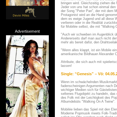
bringen wird. Gleichzeitig ziehen die
Jeder von uns hat schon einmal den
der Song "Peter Pan", der mit dem Mo
Protagonist wird an die Hand genom
dem es ewige Jugend und all diese Wu
verlieren oder in die Realität zurüc
für Mobilée selbst, die mit "Walking
Advertisement
"Auch wir schweben im Augenblick üb
Andererseits darf man auch nicht den
mehr als bereit dafür, den Drahtseil
"Wenn alles klappt, ist ein Mobile ei
amerikanische Bildhauer Alexander C
Attribute, die sich auch mit spieler
lassen!
Single: “Genesis” – Vö: 04.05.
Wenn im schwächelnden Musikmarkt a
fadenscheinigen Argumenten nach Dui
wichtiger Medien sich für Gästeliste
seltenes Flugobjekt zu handeln, das
des Folk mit der Leichtigkeit des Po
Albumdebüts "Walking On A Twine".
Mobilée lieben das Spiel mit den El
Moderne Popmusik meets Folk-Tradit