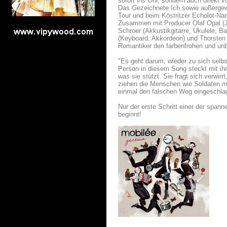
sofort ins Ohr, sondern auch direkt v
Das Gezeichnete Ich sowie außergew
Tour und beim Köstritzer Echolot-N
Zusammen mit Producer Olaf Opal (Ju
Schroer (Akkustikgitarre, Ukulele, 
(Keyboard, Akkordeon) und Thorsten 
Romantiker den farbenfrohen und unb
"Es geht darum, wieder zu sich selbst
Person in diesem Song steckt mit ih
was sie stützt. Sie fragt sich verwirr
ziehen die Menschen wie Soldaten mit
einmal den falschen Weg eingeschla
Nur der erste Schritt einer der span
beginnt!